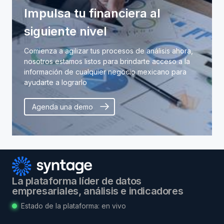
Impulsa tu financiera al
siguiente nivel
Comienza a agilizar tus procesos de análisis ahora,
nosotros estamos listos para brindarte acceso a la
información de cualquier negocio mexicano para
ayudarte a lograrlo
Agenda una demo
La plataforma líder de datos
empresariales, análisis e indicadores
Estado de la plataforma:
en vivo